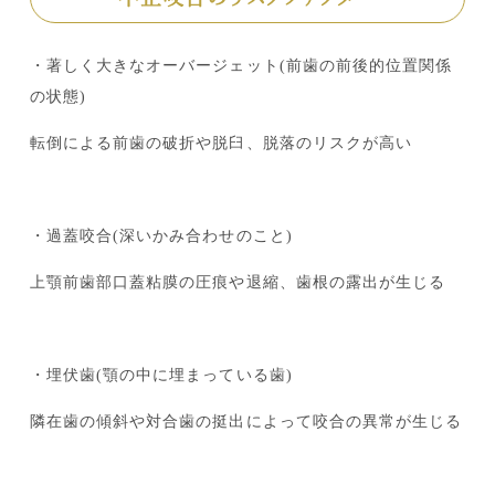
・著しく大きなオーバージェット(前歯の前後的位置関係
の状態)
転倒による前歯の破折や脱臼、脱落のリスクが高い
・過蓋咬合(深いかみ合わせのこと)
上顎前歯部口蓋粘膜の圧痕や退縮、歯根の露出が生じる
・埋伏歯(顎の中に埋まっている歯)
隣在歯の傾斜や対合歯の挺出によって咬合の異常が生じる