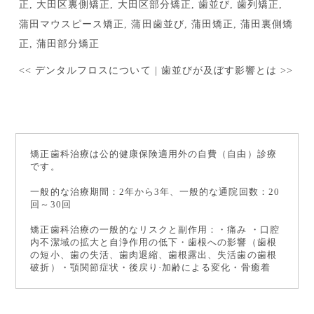
正
,
大田区裏側矯正
,
大田区部分矯正
,
歯並び
,
歯列矯正
,
蒲田マウスピース矯正
,
蒲田歯並び
,
蒲田矯正
,
蒲田裏側矯
正
,
蒲田部分矯正
<<
デンタルフロスについて
|
歯並びが及ぼす影響とは
>>
矯正歯科治療は公的健康保険適用外の自費（自由）診療
です。
一般的な治療期間：2年から3年、一般的な通院回数：20
回～30回
矯正歯科治療の一般的なリスクと副作用：・痛み ・口腔
内不潔域の拡大と自浄作用の低下・歯根への影響（歯根
の短小、歯の失活、歯肉退縮、歯根露出、失活歯の歯根
破折）・顎関節症状・後戻り·加齢による変化・骨癒着