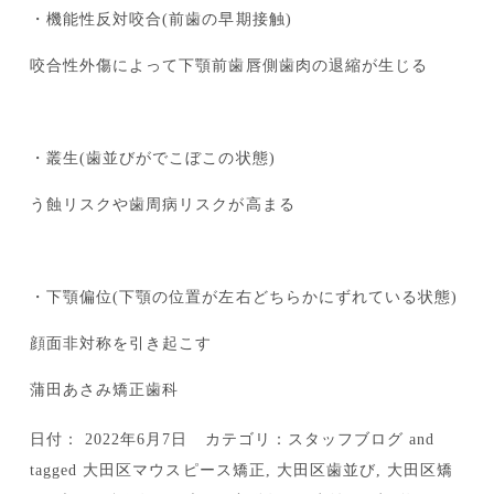
・機能性反対咬合(前歯の早期接触)
咬合性外傷によって下顎前歯唇側歯肉の退縮が生じる
・叢生(歯並びがでこぼこの状態)
う蝕リスクや歯周病リスクが高まる
・下顎偏位(下顎の位置が左右どちらかにずれている状態)
顔面非対称を引き起こす
蒲田あさみ矯正歯科
日付：
2022年6月7日
カテゴリ：
スタッフブログ
and
tagged
大田区マウスピース矯正
,
大田区歯並び
,
大田区矯