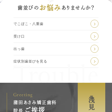
お悩み
歯並びの
ありませんか？
でこぼこ・八重歯
受け口
出っ歯
症状別歯並びを見る
院長
浅見 拓也
蒲田あさみ矯正歯科
ご挨拶
院長