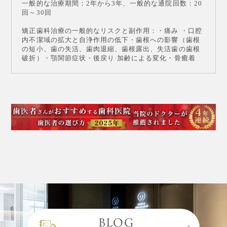
一般的な治療期間：2年から3年、一般的な通院回数：20
回～30回
矯正歯科治療の一般的なリスクと副作用：・痛み ・口腔
内不潔域の拡大と自浄作用の低下・歯根への影響（歯根
の短小、歯の失活、歯肉退縮、歯根露出、失活歯の歯根
破折）・顎関節症状・後戻り·加齢による変化・骨癒着
BLOG