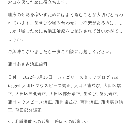
お口を保つために役立ちます。
唾液の分泌を増やすためにはよく噛むことが大切だと言わ
れています。歯並びや嚙み合わせにご不安がある方は、し
っかり嚙むためにも矯正治療をご検討されてはいかがでし
ょうか。
ご興味ございましたら一度ご相談にお越しください。
蒲田あさみ矯正歯科
日付：
2022年8月23日
カテゴリ：
スタッフブログ
and
tagged
大田区マウスピース矯正
,
大田区歯並び
,
大田区矯
正
,
大田区裏側矯正
,
大田区部分矯正
,
歯並び
,
歯列矯正
,
蒲田マウスピース矯正
,
蒲田歯並び
,
蒲田矯正
,
蒲田裏側矯
正
,
蒲田部分矯正
<<
咀嚼機能への影響
|
呼吸への影響
>>