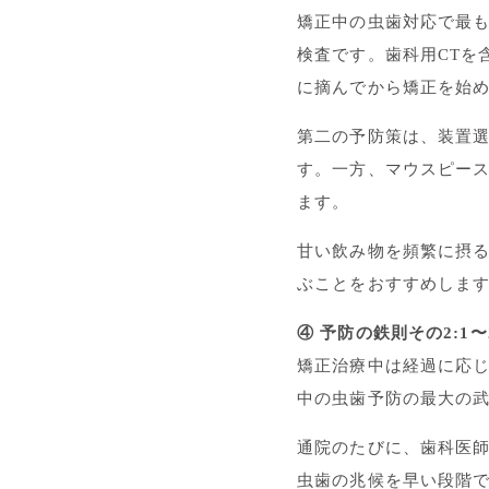
矯正中の虫歯対応で最
検査です。歯科用CTを
に摘んでから矯正を始
第二の予防策は、装置
す。一方、マウスピー
ます。
甘い飲み物を頻繁に摂
ぶことをおすすめします
④ 予防の鉄則その2:
矯正治療中は経過に応じ
中の虫歯予防の最大の
通院のたびに、歯科医
虫歯の兆候を早い段階