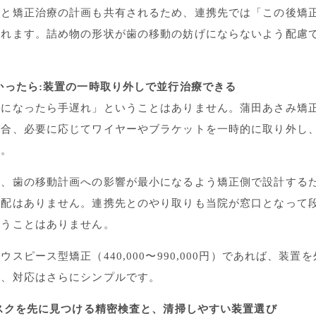
タと矯正治療の計画も共有されるため、連携先では「この後矯
われます。詰め物の形状が歯の移動の妨げにならないよう配慮
。
かったら:装置の一時取り外しで並行治療できる
歯になったら手遅れ」ということはありません。蒲田あさみ矯
場合、必要に応じてワイヤーやブラケットを一時的に取り外し
す。
は、歯の移動計画への影響が最小になるよう矯正側で設計する
心配はありません。連携先とのやり取りも当院が窓口となって
負うことはありません。
スピース型矯正（440,000〜990,000円）であれば、装
め、対応はさらにシンプルです。
リスクを先に見つける精密検査と、清掃しやすい装置選び