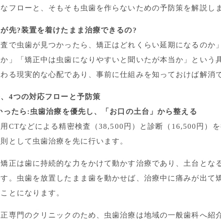
的なフローと、そもそも虫歯を作らないための予防策を解説し
が先?装置を着けたまま治療できるの?
検査で虫歯が見つかったら、矯正はどれくらい延期になるのか
のか」「矯正中は虫歯になりやすいと聞いたが本当か」という
関わる現実的な心配であり、事前に仕組みを知っておけば解消
、4つの対応フローと予防策
かったら:虫歯治療を優先し、「お口の土台」から整える
CTなどによる精密検査（38,500円）と診断（16,500円
原則として虫歯治療を先に行います。
。矯正は歯に持続的な力をかけて動かす治療であり、土台とな
です。虫歯を放置したまま歯を動かせば、治療中に痛みが出て
むことになります。
矯正専門のクリニックのため、虫歯治療は地域の一般歯科へ紹