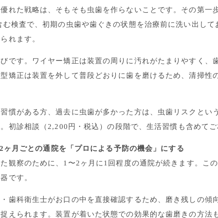
も優れた戦略は、そもそも虫歯を作らないことです。その第一
含む検査で、初期の虫歯や歯ぐきの状態を治療前に洗い出して
められます。
選びです。ワイヤー矯正は装置の周りに汚れがたまりやすく、
ス型矯正は装置を外して普段どおりに歯を磨けるため、清掃性
る習慣がある方、過去に虫歯が多かった方は、虫歯リスクとい
。初診相談（2,200円・税込）の段階で、生活習慣も含めて
1〜2ヶ月ごとの通院を「プロによる予防の機会」にする
た観察のために、1〜2ヶ月に1回程度の通院が続きます。こ
武器です。
師・歯科衛生士がお口の中を直接確認するため、磨き残しの傾
で捉えられます。装置が着いた状態での効果的な歯磨きの方法