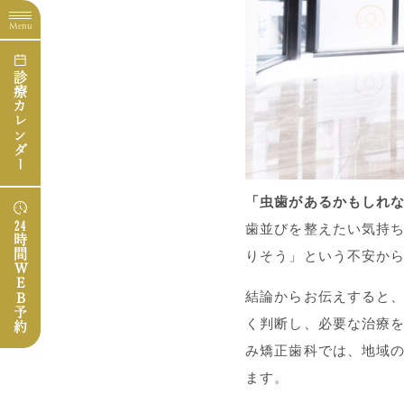
Menu
診療カレンダー
「虫歯があるかもしれ
24
歯並びを整えたい気持
時間WEB予約
りそう」という不安か
結論からお伝えすると
く判断し、必要な治療を
み矯正歯科では、地域
ます。