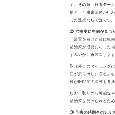
す。その際、検査デー
提とした虫歯治療が行
した連携ならではです
② 治療中に虫歯が見つ
「装置を着けた後に虫
歯治療が必要になった
すみやかに再装着しま
取り外しのタイミング
正が振り出しに戻る」
様が医院間の調整を背
なお、取り外し可能なマウ
歯治療を受けられるた
③ 予防の鉄則その1: