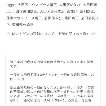
tagged
大田区マウスピース矯正
,
大田区歯並び
,
大田区矯
正
,
大田区裏側矯正
,
大田区部分矯正
,
歯並び
,
歯列矯正
,
蒲田マウスピース矯正
,
蒲田歯並び
,
蒲田矯正
,
蒲田裏側矯
正
,
蒲田部分矯正
<<
レントゲンの種類について
|
上顎前突（出っ歯）
>>
矯正歯科治療は公的健康保険適用外の自費（自由）診療
です。
一般的な治療期間：2年から3年、一般的な通院回数：20
回～30回
矯正歯科治療の一般的なリスクと副作用：・痛み ・口腔
内不潔域の拡大と自浄作用の低下・歯根への影響（歯根
の短小、歯の失活、歯肉退縮、歯根露出、失活歯の歯根
破折）・顎関節症状・後戻り·加齢による変化・骨癒着