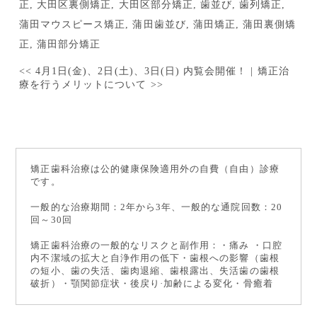
正
,
大田区裏側矯正
,
大田区部分矯正
,
歯並び
,
歯列矯正
,
蒲田マウスピース矯正
,
蒲田歯並び
,
蒲田矯正
,
蒲田裏側矯
正
,
蒲田部分矯正
<<
4月1日(金)、2日(土)、3日(日) 内覧会開催！
|
矯正治
療を行うメリットについて
>>
矯正歯科治療は公的健康保険適用外の自費（自由）診療
です。
一般的な治療期間：2年から3年、一般的な通院回数：20
回～30回
矯正歯科治療の一般的なリスクと副作用：・痛み ・口腔
内不潔域の拡大と自浄作用の低下・歯根への影響（歯根
の短小、歯の失活、歯肉退縮、歯根露出、失活歯の歯根
破折）・顎関節症状・後戻り·加齢による変化・骨癒着